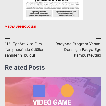
MEDYA ARKEOLOJISI
Yazı
⟵
⟶
“12. EgeArt Kısa Film
Radyoda Program Yapımı
gezinmesi
Yarışması”nda ödüller
Dersi için Radyo Ege
sahiplerini buldu!
Kampüs’teydik!
Related Posts