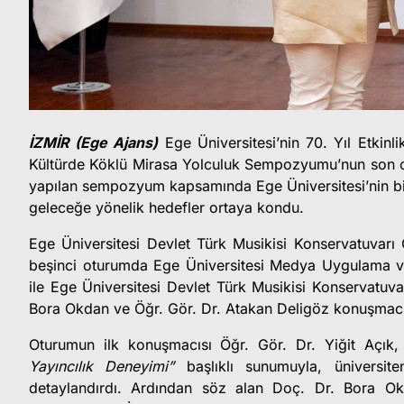
İZMİR (Ege Ajans)
Ege Üniversitesi’nin 70. Yıl Etkin
Kültürde Köklü Mirasa Yolculuk Sempozyumu’nun son ot
yapılan sempozyum kapsamında Ege Üniversitesi’nin bilim
geleceğe yönelik hedefler ortaya kondu.
Ege Üniversitesi Devlet Türk Musikisi Konservatuvarı 
beşinci oturumda Ege Üniversitesi Medya Uygulama ve
ile Ege Üniversitesi Devlet Türk Musikisi Konservatuva
Bora Okdan ve Öğr. Gör. Dr. Atakan Deligöz konuşmacı 
Oturumun ilk konuşmacısı Öğr. Gör. Dr. Yiğit Açık
Yayıncılık Deneyimi”
başlıklı sunumuyla, üniversiten
detaylandırdı. Ardından söz alan Doç. Dr. Bora Ok