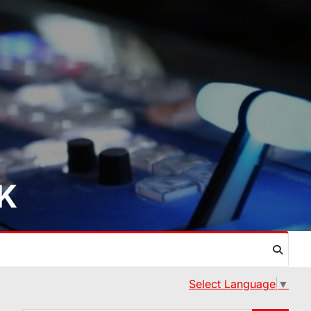
IK
Select Language
▼