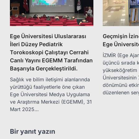
Ege Üniversitesi Uluslararası
Geçmişin İzin
İleri Düzey Pediatrik
Ege Üniversit
Torokoskopi Çalıştayı Cerrahi
İZMİR (Ege Ajan
Canlı Yayını EGEMM Tarafından
üçüncü sırada k
Başarıyla Gerçekleştirildi.
yükseköğretim
Üniversitesinin 
Sağlık ve bilim iletişimi alanlarında
dönümünü etkin
yürüttüğü faaliyetlerle öne çıkan
düzenlenen se
Ege Üniversitesi Medya Uygulama
ve Araştırma Merkezi (EGEMM), 31
Mart 2025…
Bir yanıt yazın