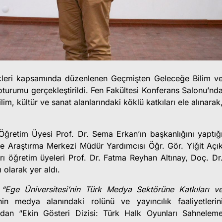
likleri kapsamında düzenlenen Geçmişten Geleceğe Bilim v
urumu gerçekleştirildi. Fen Fakültesi Konferans Salonu’nd
, kültür ve sanat alanlarındaki köklü katkıları ele alınarak
Öğretim Üyesi Prof. Dr. Sema Erkan’ın başkanlığını yaptığ
 Araştırma Merkezi Müdür Yardımcısı Öğr. Gör. Yiğit Açı
rı öğretim üyeleri Prof. Dr. Fatma Reyhan Altınay, Doç. Dr
olarak yer aldı.
,
“Ege Üniversitesi’nin Türk Medya Sektörüne Katkıları v
in medya alanındaki rolünü ve yayıncılık faaliyetlerin
dan “Ekin Gösteri Dizisi: Türk Halk Oyunları Sahnelem