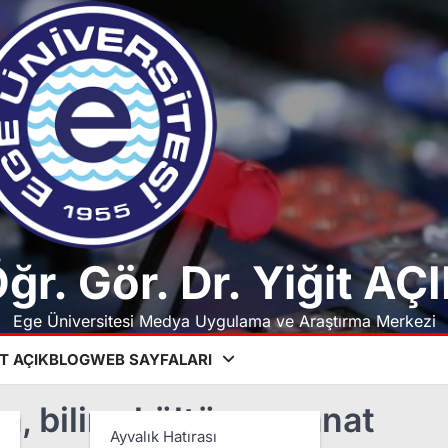
ğr. Gör. Dr. Yiğit AÇ
Ege Üniversitesi Medya Uygulama ve Araştırma Merkezi
T AÇIK
BLOG
WEB SAYFALARI
, bilim, kültür ve sanat
Ayvalık Hatırası