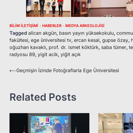
BILIM İLETIŞIMI
HABERLER
MEDYA ARKEOLOJISI
Tagged
alican akgün
,
basın yayın yüksekokulu
,
commun
fakültesi
,
ege üniversitesi tv
,
ercan kesal
,
gupse özay
,
oğuzhan kavaklı
,
prof. dr. ismet köktürk
,
saba tümer
,
t
radyosu 89
,
yigit acik
,
yiğit açık
Yazı
⟵
Geçmişin İzinde Fotoğraflarla Ege Üniversitesi
gezinmesi
Related Posts