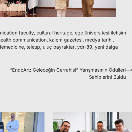
ication faculty
,
cultural heritage
,
ege üniversitesi iletişim
health communication
,
kalem gazetesi
,
medya tarihi
,
elemedicine
,
teletıp
,
uluç bayraktar
,
ydr-89
,
yeni dalga
“EndoArt: Geleceğin Cerrahisi” Yarışmasının Ödülleri
Sahiplerini Buldu