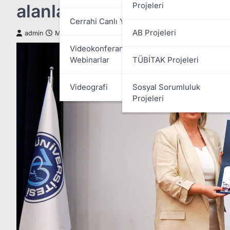
alanlarındaki rolü anlatıldı
Projeleri
Cerrahi Canlı Yayınları
AB Projeleri
admin
Mayıs 14, 2025
Videokonferans Ve
Webinarlar
TÜBİTAK Projeleri
Videografi
Sosyal Sorumluluk
Projeleri