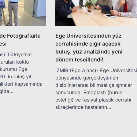
de Fotoğraflarla
Ege Üniversitesinden yüz
esi
cerrahisinde çığır açacak
buluş: yüz analizinde yeni
s) Türkiye’nin
dönem tescillendi!
urulan köklü
 kurumu Ege
İZMİR (Ege Ajans)- Ege Üniversites
70. kuruluş yıl
bünyesinde gerçekleştirilen
likleri kapsamında
disiplinlerarası bilimsel çalışmalar
rgide…
sonucunda, Rinoplasti (burun
estetiği) ve fasiyal plastik cerrahi
süreçlerinde hastaların…