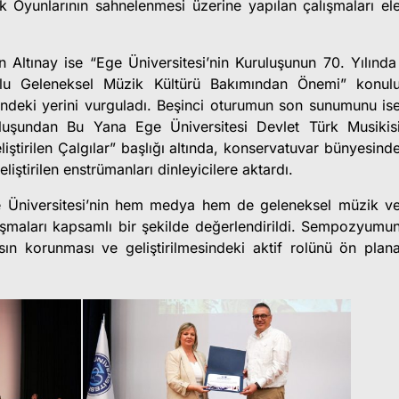
 Oyunlarının sahnelenmesi üzerine yapılan çalışmaları el
Altınay ise “Ege Üniversitesi’nin Kuruluşunun 70. Yılınd
olu Geleneksel Müzik Kültürü Bakımından Önemi” konul
ündeki yerini vurguladı. Beşinci oturumun son sunumunu is
uluşundan Bu Yana Ege Üniversitesi Devlet Türk Musikis
tirilen Çalgılar” başlığı altında, konservatuvar bünyesind
liştirilen enstrümanları dinleyicilere aktardı.
e Üniversitesi’nin hem medya hem de geleneksel müzik v
lışmaları kapsamlı bir şekilde değerlendirildi. Sempozyumu
asın korunması ve geliştirilmesindeki aktif rolünü ön plan