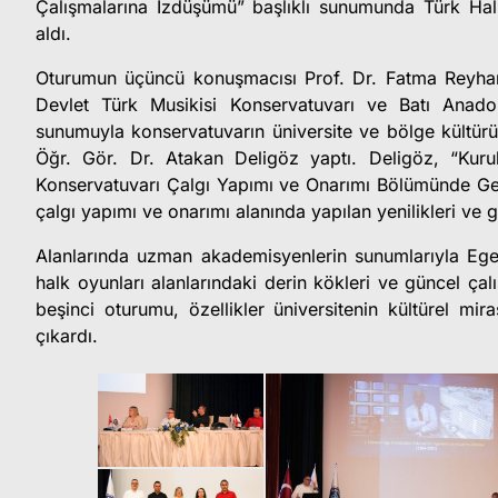
Çalışmalarına İzdüşümü” başlıklı sunumunda Türk Halk
aldı.
Oturumun üçüncü konuşmacısı Prof. Dr. Fatma Reyhan 
Devlet Türk Musikisi Konservatuvarı ve Batı Anad
sunumuyla konservatuvarın üniversite ve bölge kültür
Öğr. Gör. Dr. Atakan Deligöz yaptı. Deligöz, “Kur
Konservatuvarı Çalgı Yapımı ve Onarımı Bölümünde Geliş
çalgı yapımı ve onarımı alanında yapılan yenilikleri ve ge
Alanlarında uzman akademisyenlerin sunumlarıyla Eg
halk oyunları alanlarındaki derin kökleri ve güncel ça
beşinci oturumu, özellikler üniversitenin kültürel mir
çıkardı.