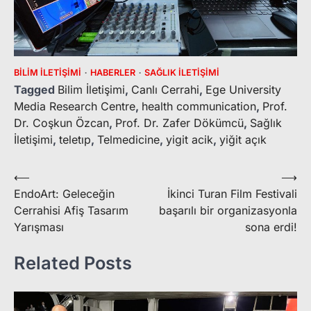
BILIM İLETIŞIMI
HABERLER
SAĞLIK İLETIŞIMI
Tagged
Bilim İletişimi
,
Canlı Cerrahi
,
Ege University
Media Research Centre
,
health communication
,
Prof.
Dr. Coşkun Özcan
,
Prof. Dr. Zafer Dökümcü
,
Sağlık
İletişimi
,
teletıp
,
Telmedicine
,
yigit acik
,
yiğit açık
Yazı
⟵
⟶
EndoArt: Geleceğin
İkinci Turan Film Festivali
gezinmesi
Cerrahisi Afiş Tasarım
başarılı bir organizasyonla
Yarışması
sona erdi!
Related Posts