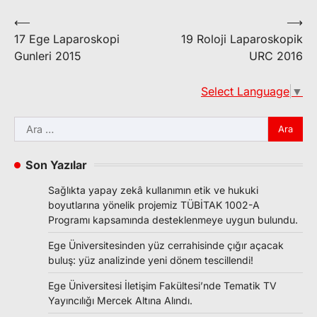
Yazı
⟵
⟶
17 Ege Laparoskopi
19 Roloji Laparoskopik
gezinmesi
Gunleri 2015
URC 2016
Select Language
▼
Arama:
Son Yazılar
Sağlıkta yapay zekâ kullanımın etik ve hukuki
boyutlarına yönelik projemiz TÜBİTAK 1002-A
Programı kapsamında desteklenmeye uygun bulundu.
Ege Üniversitesinden yüz cerrahisinde çığır açacak
buluş: yüz analizinde yeni dönem tescillendi!
Ege Üniversitesi İletişim Fakültesi’nde Tematik TV
Yayıncılığı Mercek Altına Alındı.