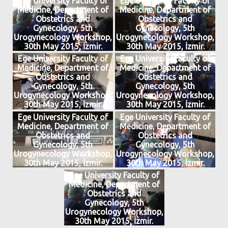
Ege University Faculty of
Ege University Faculty of
Medicine, Department of
Medicine, Department of
Obstetrics and
Obstetrics and
Gynecology, 5th
Gynecology, 5th
Urogynecology Workshop,
Urogynecology Workshop,
30th May 2015, İzmir.
30th May 2015, İzmir.
Ege University Faculty of
Ege University Faculty of
Medicine, Department of
Medicine, Department of
Obstetrics and
Obstetrics and
Gynecology, 5th
Gynecology, 5th
Urogynecology Workshop,
Urogynecology Workshop,
30th May 2015, İzmir.
30th May 2015, İzmir.
Ege University Faculty of
Ege University Faculty of
Medicine, Department of
Medicine, Department of
Obstetrics and
Obstetrics and
Gynecology, 5th
Gynecology, 5th
Urogynecology Workshop,
Urogynecology Workshop,
30th May 2015, İzmir.
30th May 2015, İzmir.
Ege University Faculty of
Medicine, Department of
Obstetrics and
Gynecology, 5th
Urogynecology Workshop,
30th May 2015, İzmir.