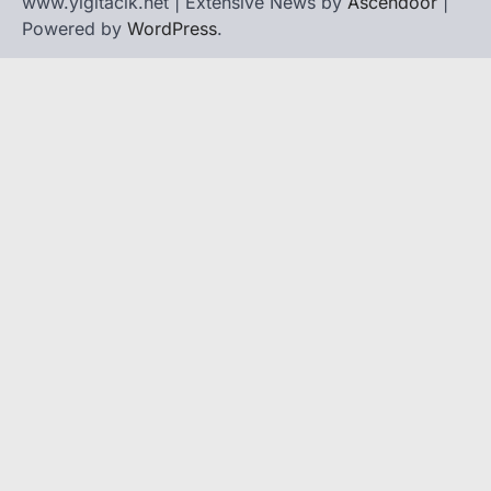
www.yigitacik.net | Extensive News by
Ascendoor
|
Powered by
WordPress
.