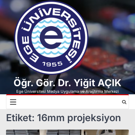
Skip
to
content
Öğr. Gör. Dr. Yiğit AÇIK
Ege Üniversitesi Medya Uygulama ve Araştırma Merkezi
Etiket:
16mm projeksiyon